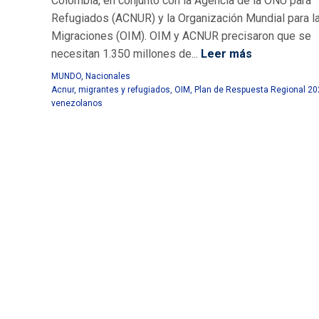
Colombia, en conjunto con la Agencia de la ONU para
Refugiados (ACNUR) y la Organización Mundial para l
Migraciones (OIM). OIM y ACNUR precisaron que se
necesitan 1.350 millones de...
Leer más
MUNDO
,
Nacionales
Acnur
,
migrantes y refugiados
,
OIM
,
Plan de Respuesta Regional 20
venezolanos