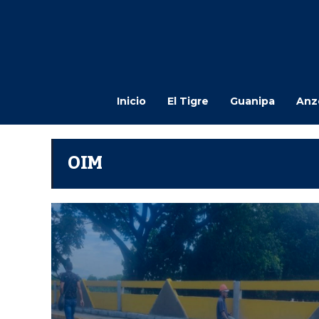
Inicio
El Tigre
Guanipa
Anz
OIM