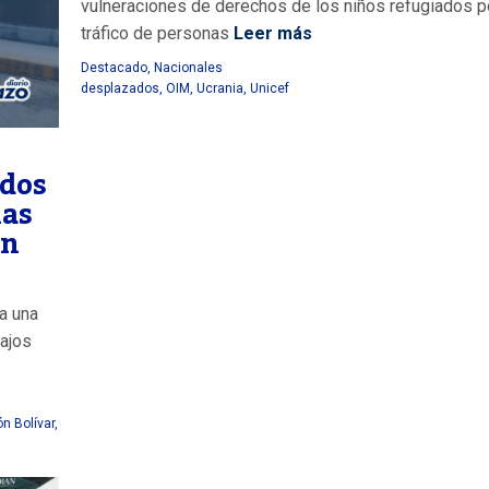
vulneraciones de derechos de los niños refugiados p
tráfico de personas
Leer más
Destacado
,
Nacionales
desplazados
,
OIM
,
Ucrania
,
Unicef
 dos
nas
ón
a una
bajos
n Bolívar
,