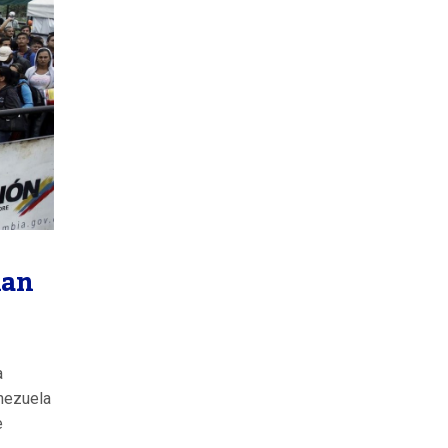
lan
a
nezuela
e