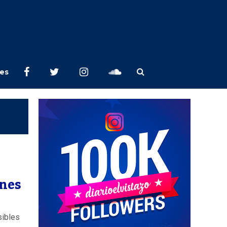
les
ones
sibles