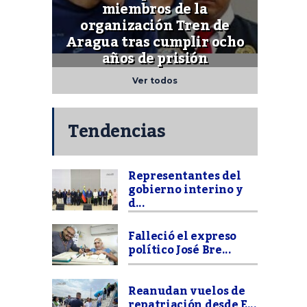
miembros de la
organización Tren de
Aragua tras cumplir ocho
años de prisión
Ver todos
Tendencias
Representantes del
gobierno interino y
d...
Falleció el expreso
político José Bre...
Reanudan vuelos de
repatriación desde E...