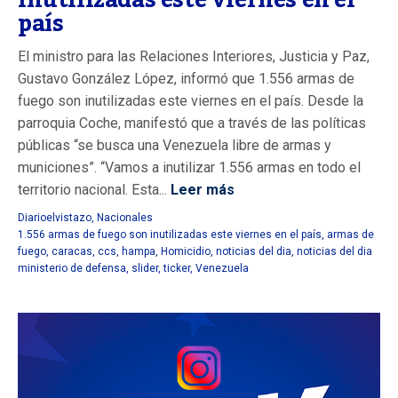
inutilizadas este viernes en el
país
El ministro para las Relaciones Interiores, Justicia y Paz,
Gustavo González López, informó que 1.556 armas de
fuego son inutilizadas este viernes en el país. Desde la
parroquia Coche, manifestó que a través de las políticas
públicas “se busca una Venezuela libre de armas y
municiones”. “Vamos a inutilizar 1.556 armas en todo el
territorio nacional. Esta...
Leer más
Diarioelvistazo
,
Nacionales
1.556 armas de fuego son inutilizadas este viernes en el país
,
armas de
fuego
,
caracas
,
ccs
,
hampa
,
Homicidio
,
noticias del dia
,
noticias del dia
ministerio de defensa
,
slider
,
ticker
,
Venezuela