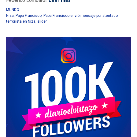
Federico Lombardi.
Leer más
MUNDO
Niza
,
Papa Francisco
,
Papa Francisco envió mensaje por atentado
terrorista en Niza
,
slider