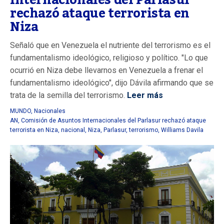
Internacionales del Parlasur
rechazó ataque terrorista en
Niza
Señaló que en Venezuela el nutriente del terrorismo es el
fundamentalismo ideológico, religioso y político. "Lo que
ocurrió en Niza debe llevarnos en Venezuela a frenar el
fundamentalismo ideológico", dijo Dávila afirmando que se
trata de la semilla del terrorismo.
Leer más
MUNDO
,
Nacionales
AN
,
Comisión de Asuntos Internacionales del Parlasur rechazó ataque
terrorista en Niza
,
nacional
,
Niza
,
Parlasur
,
terrorismo
,
Williams Davila