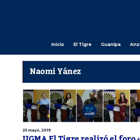
Inicio
El Tigre
Guanipa
Anz
Naomi Yánez
25 mayo, 2019
UGMA El Tigre realizó el foro 