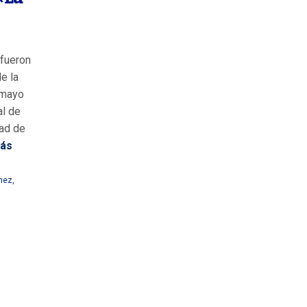
 fueron
e la
 mayo
al de
dad de
ás
nez
,