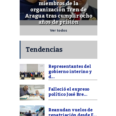
miembros de la
organización Tren de
Aragua tras cumplir ocho
años de prisión
Ver todos
Tendencias
Representantes del
gobierno interino y
d...
Falleció el expreso
político José Bre...
Reanudan vuelos de
repatriación desde E...