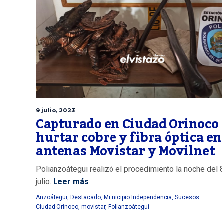
9 julio, 2023
Capturado en Ciudad Orinoco
hurtar cobre y fibra óptica en
antenas Movistar y Movilnet
Polianzoátegui realizó el procedimiento la noche del 
julio.
Leer más
Anzoátegui
,
Destacado
,
Municipio Independencia
,
Sucesos
Ciudad Orinoco
,
movistar
,
Polianzoátegui