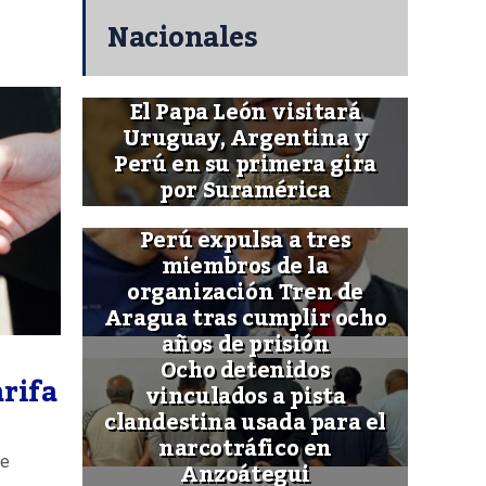
Nacionales
El Papa León visitará
Uruguay, Argentina y
Perú en su primera gira
por Suramérica
Perú expulsa a tres
miembros de la
organización Tren de
Aragua tras cumplir ocho
años de prisión
Ocho detenidos
arifa
vinculados a pista
clandestina usada para el
narcotráfico en
se
Anzoátegui