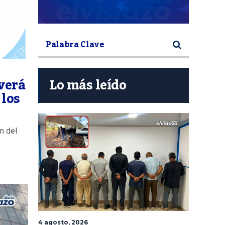
 verá
Lo más leído
 los
m del
4 agosto, 2026