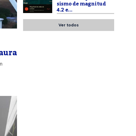
sismo de magnitud
4.2 e...
Ver todos
taura
en