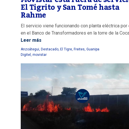
El Tigrito y San Tomé hasta
Rahme
El servicio viene funcionando con planta eléctrica por
en el Banco de Transformadores en la torre de la Coca
Leer más
Anzoátegui
,
Destacado
,
El Tigre
,
Freites
,
Guanipa
Digitel
,
movistar