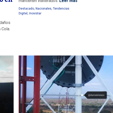
mantienen inalterados.
Leer más
Destacado
,
Nacionales
,
Tendencias
Digitel
,
movistar
 daños
 Cola.