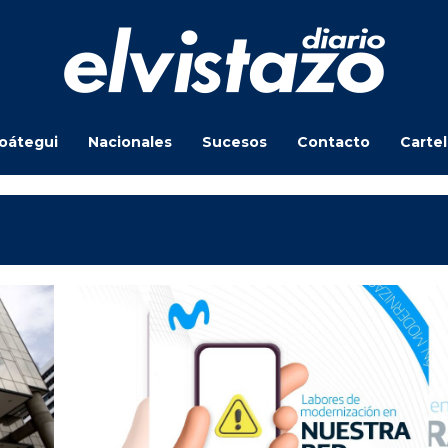
oátegui
Nacionales
Sucesos
Contacto
Carte