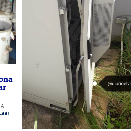
iona
ar
 A
Leer