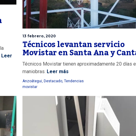
a
13 febrero, 2020
Técnicos levantan servicio
la
Movistar en Santa Ana y Can
.
Leer
Técnicos Movistar tienen aproximadamente 20 días 
maniobras.
Leer más
Anzoátegui
,
Destacado
,
Tendencias
movistar