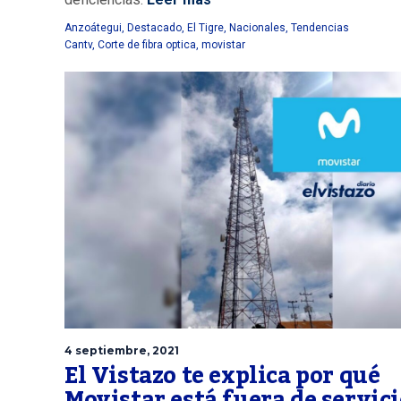
Anzoátegui
,
Destacado
,
El Tigre
,
Nacionales
,
Tendencias
Cantv
,
Corte de fibra optica
,
movistar
4 septiembre, 2021
El Vistazo te explica por qué
Movistar está fuera de servici