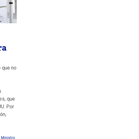
ra
ó que no
s
es, que
UU. Por
ón,
,
Ministro