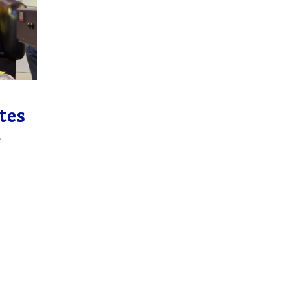
tes
t