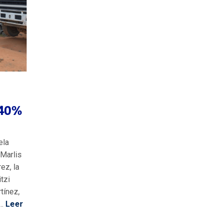
 40%
ela
Marlis
ez, la
tzi
tínez,
..
Leer