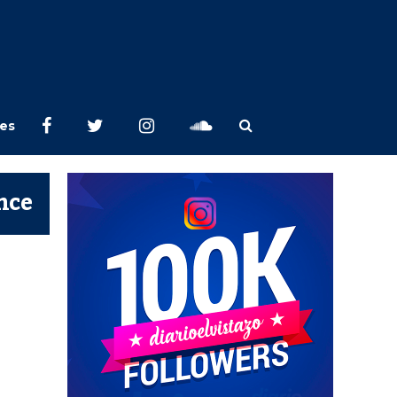
les
nce