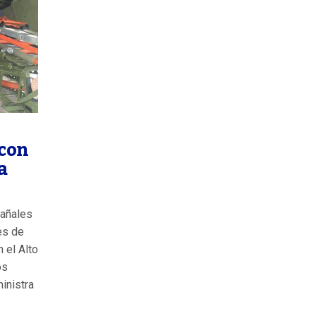
 con
a
pañales
es de
n el Alto
os
ministra