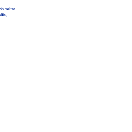
ón militar
lito
,