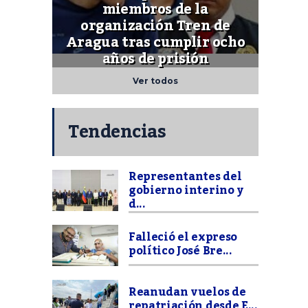
miembros de la
organización Tren de
Aragua tras cumplir ocho
años de prisión
Ver todos
Tendencias
Representantes del
gobierno interino y
d...
Falleció el expreso
político José Bre...
Reanudan vuelos de
repatriación desde E...