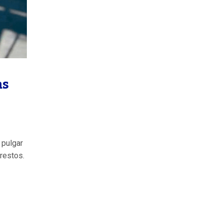
as
n
 pulgar
 restos.