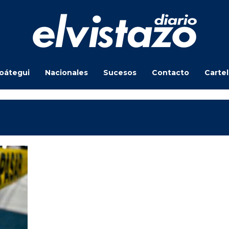
oátegui
Nacionales
Sucesos
Contacto
Carte