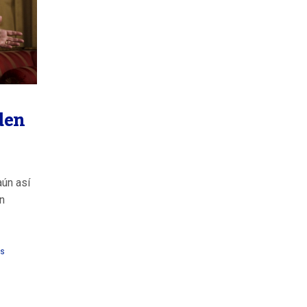
den
ún así
n
os