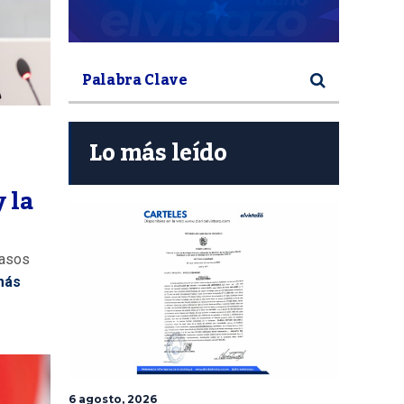
Lo más leído
 la
casos
más
6 agosto, 2026