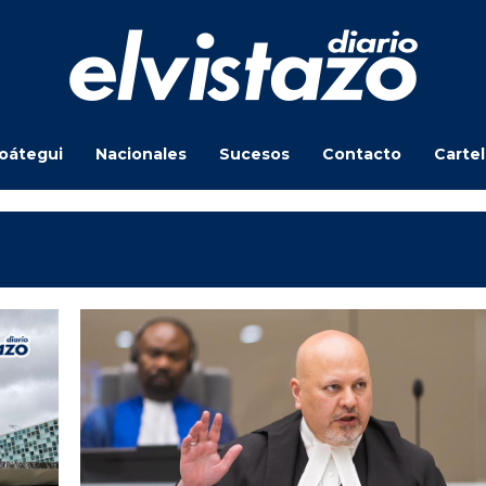
oátegui
Nacionales
Sucesos
Contacto
Carte