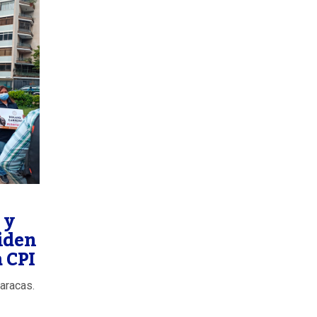
 y
iden
a CPI
Caracas.