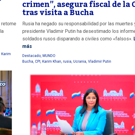
crimen”, asegura fiscal de la 
tras visita a Bucha
e retome
Rusia ha negado su responsabilidad por las muertes 
la
presidente Vladimir Putin ha desestimado los inform
soldados rusos disparando a civiles como «falsos».
más
,
Karim
Destacado
,
MUNDO
Bucha
,
CPI
,
Karim Khan
,
rusia
,
Ucrania
,
Vladimir Putin