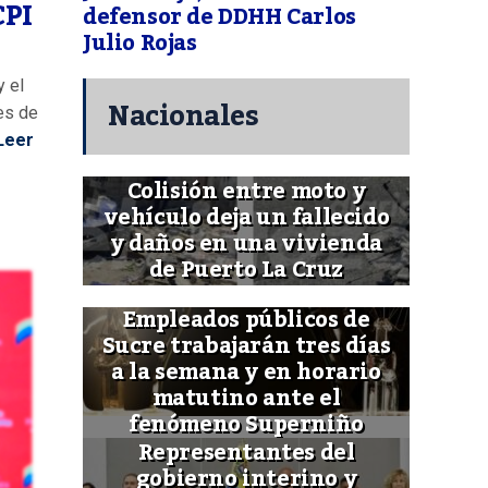
CPI
defensor de DDHH Carlos
Julio Rojas
y el
Nacionales
es de
Leer
Colisión entre moto y
vehículo deja un fallecido
y daños en una vivienda
de Puerto La Cruz
Empleados públicos de
Sucre trabajarán tres días
a la semana y en horario
matutino ante el
fenómeno Superniño
Representantes del
gobierno interino y