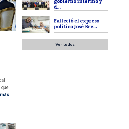
gobierno interino y
d...
Falleció el expreso
político José Bre...
Ver todos
cal
, que
 más