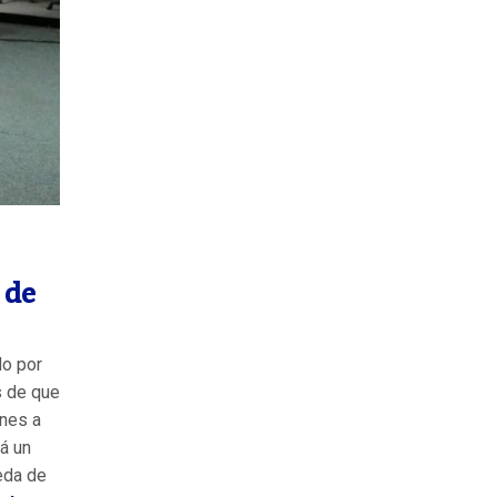
n
 de
o por
s de que
ones a
á un
ueda de