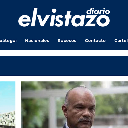
oátegui
Nacionales
Sucesos
Contacto
Carte