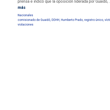
prensa e indicó que la oposición liderada por Guaidó, ..
más
Nacionales
comisionado de Guaidó
,
DDHH
,
Humberto Prado
,
registro único
,
víc
violaciones