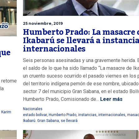
25 noviembre, 2019
Humberto Prado: La masacre 
Ikabarú se llevará a instanci
internacionales
que
Seis personas asesinadas y una gravemente herida. 
el saldo de lo que ha sido llamado “La masacre de Ika
un cruento suceso ocurrido el pasado viernes en los 
e retome
del territorio indígena pemón de ese nombre, ubicado
la
sector 7 del municipio Gran Sabana, en el estado Bolív
Humberto Prado, Comisionado de...
Leer más
Nacionales
,
Karim
estado bolivar
,
Humberto Prado
,
instancias
,
internacionales
,
masac
Ikabarú. Gran Sabana
,
se llevará