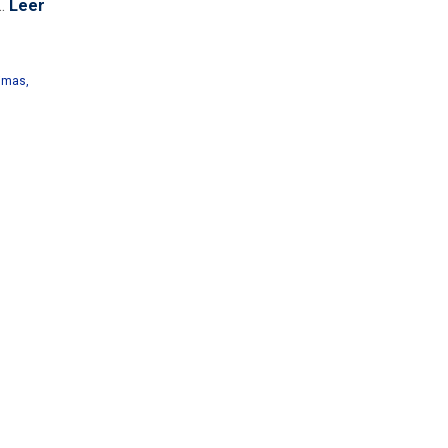
.
Leer
timas
,