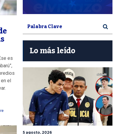
de
as
Lo más leído
Ese es
barú”,
predios
 en el
ar.
re
5 agosto, 2026