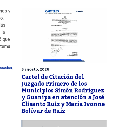
nos y
o,
lás
 la
ó que
istema
poración
,
5 agosto, 2026
Cartel de Citación del
Juzgado Primero de los
Municipios Simón Rodríguez
y Guanipa en atención a José
Clisanto Ruiz y María Ivonne
Bolívar de Ruiz