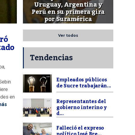
Uruguay, Argentina y
Perú en su primera gira
por Suramérica
ró
Ver todos
tado
Tendencias
pa,
Empleados públicos
Sebin
de Sucre trabajarán...
iere
ades en
Representantes del
más
gobierno interino y
d...
Falleció el expreso
político José Bre...