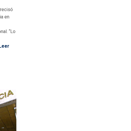
recisó
ia en
nal. “Lo
Leer