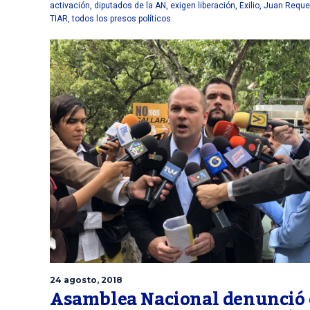
activación
,
diputados de la AN
,
exigen liberación
,
Exilio
,
Juan Requ
TIAR
,
todos los presos políticos
24 agosto, 2018
Asamblea Nacional denunció 