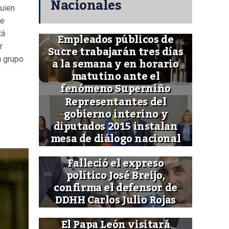
Nacionales
uien
de
tá
Empleados públicos de
r
Sucre trabajarán tres días
n grupo
a la semana y en horario
matutino ante el
fenómeno Superniño
Representantes del
gobierno interino y
diputados 2015 instalan
mesa de diálogo nacional
Falleció el expreso
político José Breijo,
confirma el defensor de
DDHH Carlos Julio Rojas
El Papa León visitará