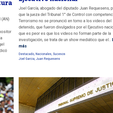
tura
Joel García, abogado del diputado Juan Requesens, p
que la jueza del Tribunal 1° de Control con competenc
l (AN)
Terrorismo no se pronunció en torno a los videos del
detenido, que fueron divulgados por el Ejecutivo nacio
positor
que es peor es que los videos no forman parte de la
la
investigación, se trata de un show mediático que el...
gel
más
dicó
Destacado
,
Nacionales
,
Sucesos
Joel Garcia
,
Juan Requesens