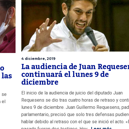
4 diciembre, 2019
La audiencia de Juan Requese
to
continuará el lunes 9 de
 las
diciembre
El inicio de la audiencia de juicio del diputado Juan
e se
Requesens se dio tras cuatro horas de retraso y conti
 el
lunes 9 de diciembre. Juan Guillermo Requesens, pad
parlamentario, precisó que solo tres defensas pudier
hablar debido al retraso con el que se inició el acto. «
pasado fueron dos testigos. Hoy...
Leer más