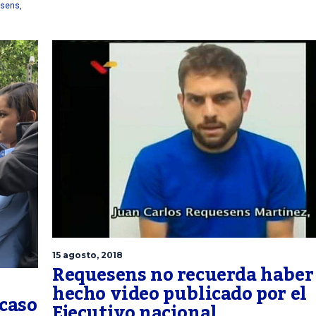
esens
,
15 agosto, 2018
Requesens no recuerda haber
hecho video publicado por el
caso
Ejecutivo nacional