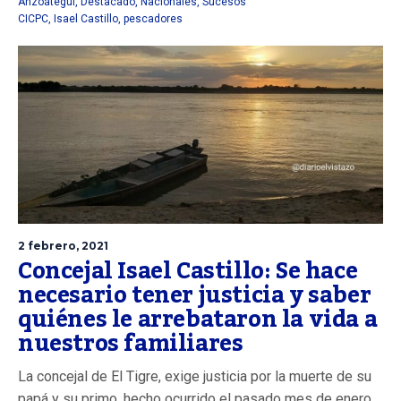
Anzoátegui
,
Destacado
,
Nacionales
,
Sucesos
CICPC
,
Isael Castillo
,
pescadores
2 febrero, 2021
Concejal Isael Castillo: Se hace
necesario tener justicia y saber
quiénes le arrebataron la vida a
nuestros familiares
La concejal de El Tigre, exige justicia por la muerte de su
papá y su primo, hecho ocurrido el pasado mes de enero