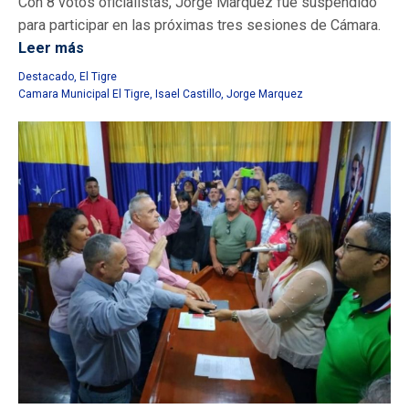
Con 8 votos oficialistas, Jorge Márquez fue suspendido
para participar en las próximas tres sesiones de Cámara.
Leer más
Destacado
,
El Tigre
Camara Municipal El Tigre
,
Isael Castillo
,
Jorge Marquez