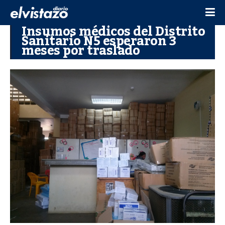
Insumos médicos del Distrito
Sanitario N5 esperaron 3
meses por traslado