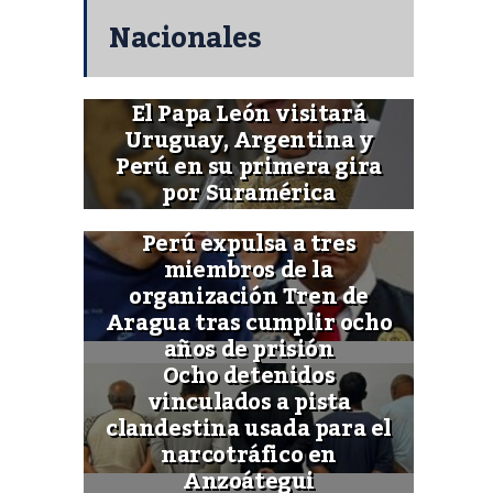
Nacionales
El Papa León visitará
Uruguay, Argentina y
Perú en su primera gira
por Suramérica
Perú expulsa a tres
miembros de la
organización Tren de
Aragua tras cumplir ocho
años de prisión
Ocho detenidos
vinculados a pista
clandestina usada para el
narcotráfico en
Anzoátegui