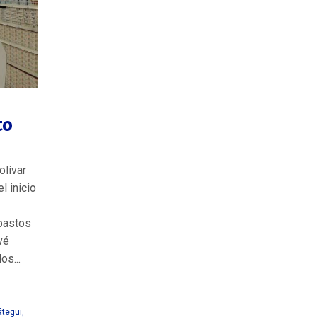
to
olívar
l inicio
bastos
vé
os...
átegui
,