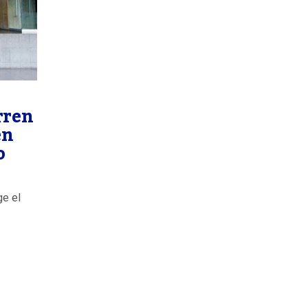
rren
en
o
ge el