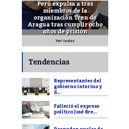
Perú expulsa a tres
miembros de la
organización Tren de
Aragua tras cumplir ocho
años de prisión
Ver todos
Tendencias
Representantes del
gobierno interino y
d...
Falleció el expreso
político José Bre...