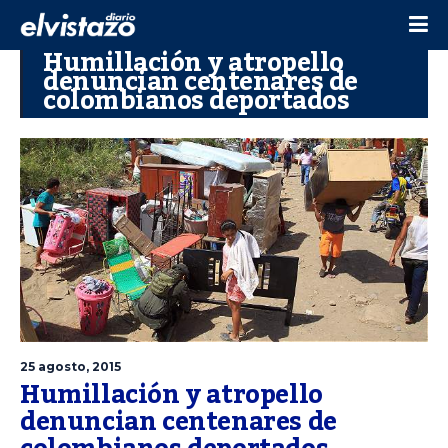
Humillación y atropello
denuncian centenares de
colombianos deportados
25 agosto, 2015
Humillación y atropello
denuncian centenares de