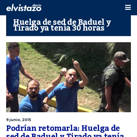
Huelga de sed de Baduel y
Tirado ya tenía 30 horas
9 junio, 2015
Podrían retomarla: Huelga de
sed de Baduel y Tirado ya tenía