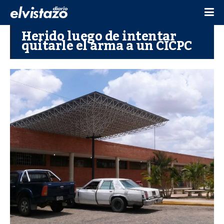
Herido luego de intentar
quitarle el arma a un CICPC