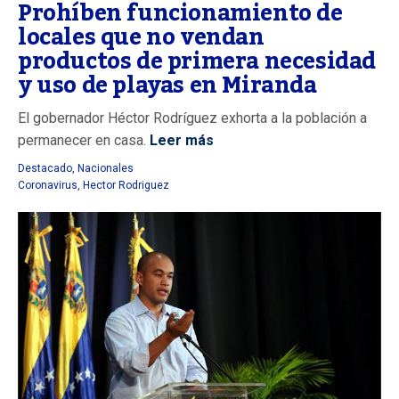
Prohíben funcionamiento de
locales que no vendan
productos de primera necesidad
y uso de playas en Miranda
El gobernador Héctor Rodríguez exhorta a la población a
permanecer en casa.
Leer más
Destacado
,
Nacionales
Coronavirus
,
Hector Rodriguez