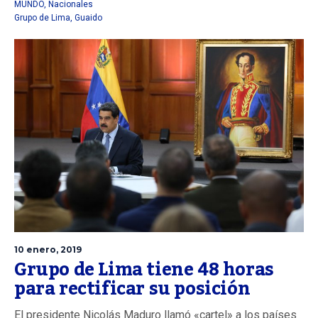
MUNDO
,
Nacionales
Grupo de Lima
,
Guaido
10 enero, 2019
Grupo de Lima tiene 48 horas
para rectificar su posición
El presidente Nicolás Maduro llamó «cartel» a los países