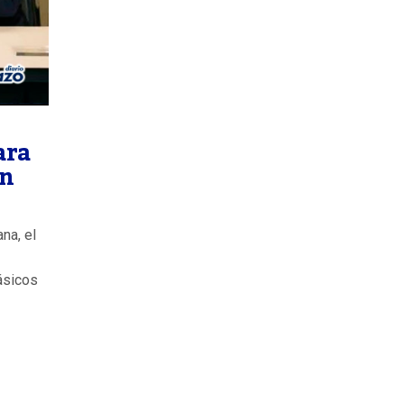
ara
en
na, el
ásicos