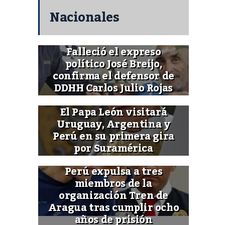
Nacionales
Falleció el expreso
político José Breijo,
confirma el defensor de
DDHH Carlos Julio Rojas
El Papa León visitará
Uruguay, Argentina y
Perú en su primera gira
por Suramérica
Perú expulsa a tres
miembros de la
organización Tren de
Aragua tras cumplir ocho
años de prisión