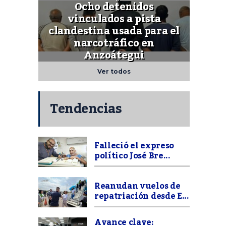
Ocho detenidos
vinculados a pista
clandestina usada para el
narcotráfico en
Anzoátegui
Ver todos
Tendencias
Falleció el expreso
político José Bre...
Reanudan vuelos de
repatriación desde E...
Avance clave: