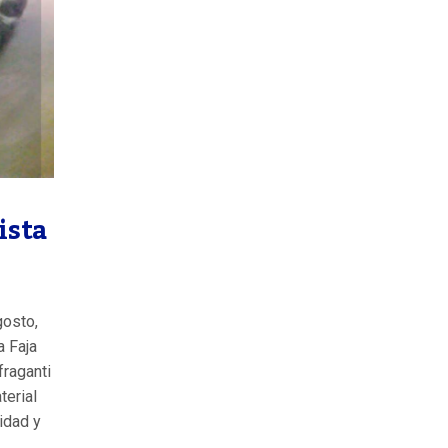
ista
gosto,
a Faja
fraganti
terial
idad y