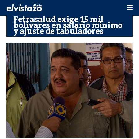
Fetrasalud exige 15 mil
bolívares en salario mínimo
y ajuste de tabuladores