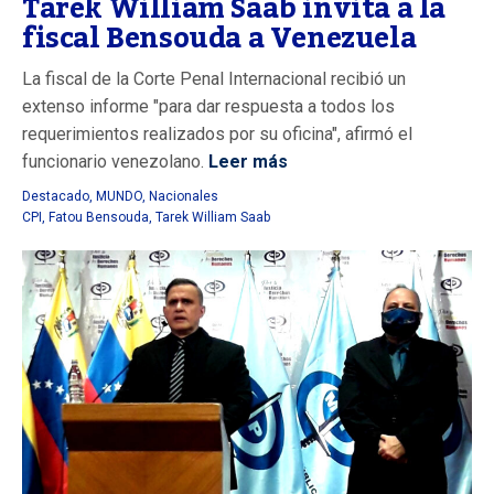
Tarek William Saab invita a la
fiscal Bensouda a Venezuela
La fiscal de la Corte Penal Internacional recibió un
extenso informe "para dar respuesta a todos los
requerimientos realizados por su oficina", afirmó el
funcionario venezolano.
Leer más
Destacado
,
MUNDO
,
Nacionales
CPI
,
Fatou Bensouda
,
Tarek William Saab