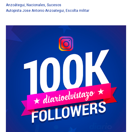
Anzoátegui
,
Nacionales
,
Sucesos
Autopista Jose Antonio Anzoategui
,
Escolta militar