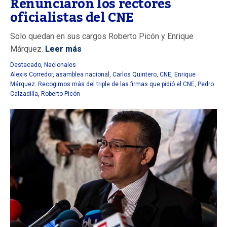
Renunciaron los rectores
oficialistas del CNE
Solo quedan en sus cargos Roberto Picón y Enrique
Márquez.
Leer más
Destacado
,
Nacionales
Alexis Corredor
,
asamblea nacional
,
Carlos Quintero
,
CNE
,
Enrique
Márquez: Recogimos más del triple de las firmas que pidió el CNE
,
Pedro
Calzadilla
,
Roberto Picón