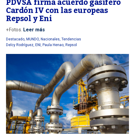
PDVSA firma acuerdo gasífero
Cardón IV con las europeas
Repsol y Eni
+Fotos.
Leer más
Destacado
,
MUNDO
,
Nacionales
,
Tendencias
Delcy Rodríguez
,
ENI
,
Paula Henao
,
Repsol