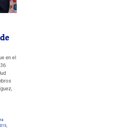
 de
ue en el
336
lud
mbros
íguez,
ra
2015
,