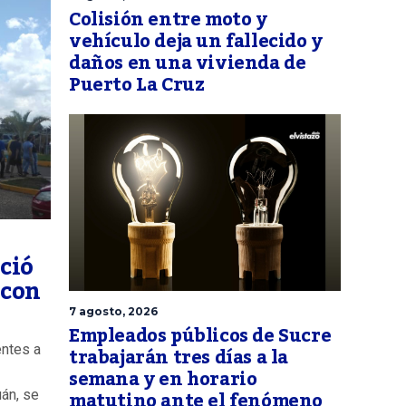
Colisión entre moto y
vehículo deja un fallecido y
daños en una vivienda de
Puerto La Cruz
ició
 con
7 agosto, 2026
Empleados públicos de Sucre
trabajarán tres días a la
entes a
semana y en horario
matutino ante el fenómeno
uán, se