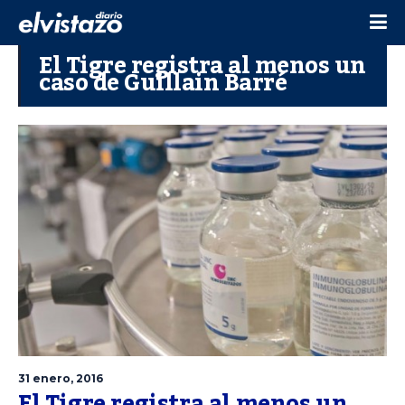
El Tigre registra al menos un
caso de Guillain Barré
31 enero, 2016
El Tigre registra al menos un