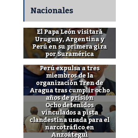
Nacionales
El Papa León visitará
Uruguay, Argentina y
Perú en su primera gira
por Suramérica
Perú expulsa a tres
miembros de la
organización Tren de
Aragua tras cumplir ocho
años de prisión
Ocho detenidos
vinculados a pista
clandestina usada para el
narcotráfico en
Anzoátegui