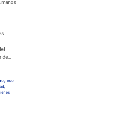
Humanos
es
del
 de...
Progreso
dad
,
uienes