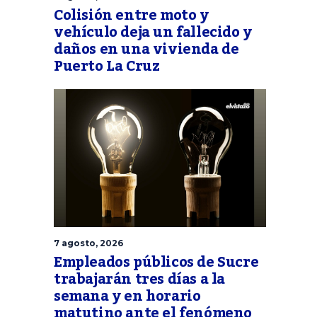
Colisión entre moto y
vehículo deja un fallecido y
daños en una vivienda de
Puerto La Cruz
7 agosto, 2026
Empleados públicos de Sucre
trabajarán tres días a la
semana y en horario
matutino ante el fenómeno