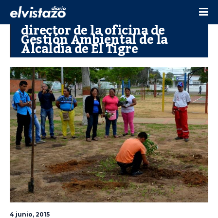
director de la oficina de
Gestión Ambiental de la
Alcaldía de El Tigre
4 junio, 2015