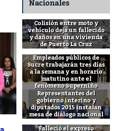
Nacionales
Colisión entre moto y
vehículo deja un fallecido
y daños en una vivienda
de Puerto La Cruz
Empleados públicos de
Sucre trabajarán tres días
a la semana y en horario
matutino ante el
fenómeno Superniño
Representantes del
gobierno interino y
diputados 2015 instalan
mesa de diálogo nacional
za
Falleció el expreso