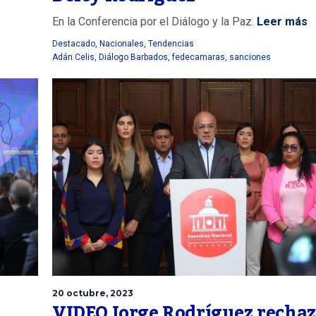
En la Conferencia por el Diálogo y la Paz.
Leer más
Destacado
,
Nacionales
,
Tendencias
Adán Celis
,
Diálogo Barbados
,
fedecamaras
,
sanciones
20 octubre, 2023
VIDEO Jorge Rodríguez recha