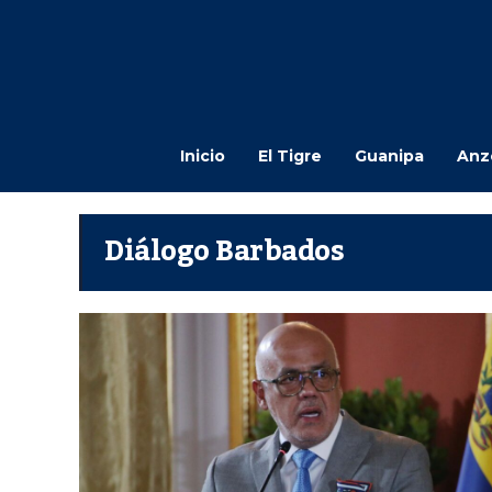
Inicio
El Tigre
Guanipa
Anz
Diálogo Barbados