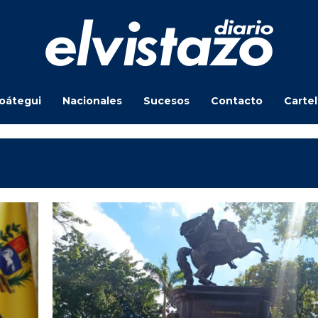
oátegui
Nacionales
Sucesos
Contacto
Carte