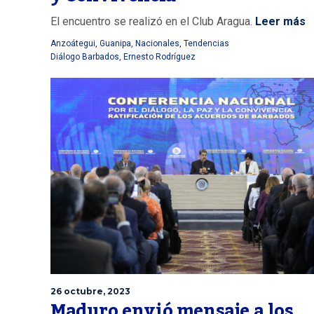
El encuentro se realizó en el Club Aragua.
Leer más
Anzoátegui
,
Guanipa
,
Nacionales
,
Tendencias
Diálogo Barbados
,
Ernesto Rodríguez
26 octubre, 2023
Maduro envió mensaje a los