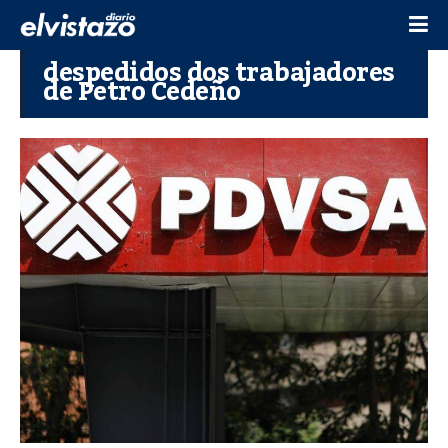
despedidos dos trabajadores
de Petro Cedeño