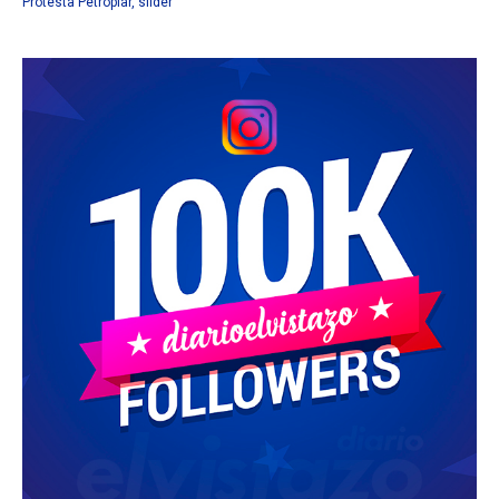
Protesta Petropiar
,
slider