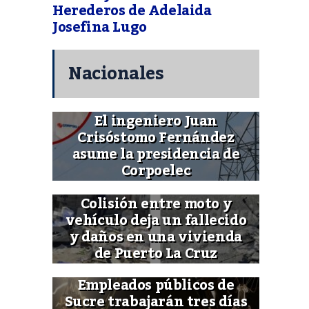
Herederos de Adelaida
Josefina Lugo
Nacionales
El ingeniero Juan
Crisóstomo Fernández
asume la presidencia de
Corpoelec
Colisión entre moto y
vehículo deja un fallecido
y daños en una vivienda
de Puerto La Cruz
Empleados públicos de
Sucre trabajarán tres días