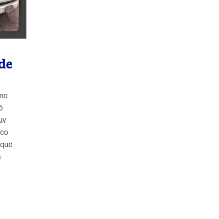
de
omo
ó
uv
ico
 que
s