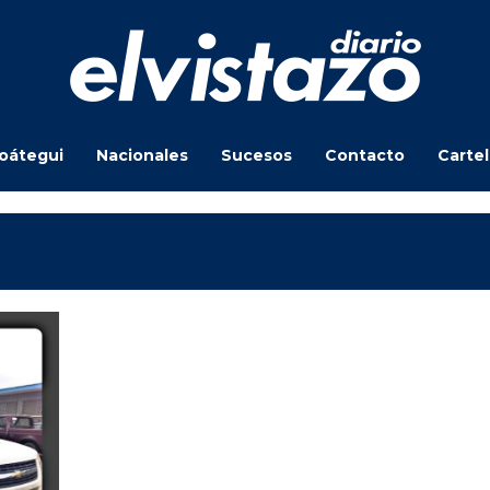
oátegui
Nacionales
Sucesos
Contacto
Carte