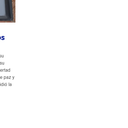
os
su
 su
bertad
de paz y
dió la