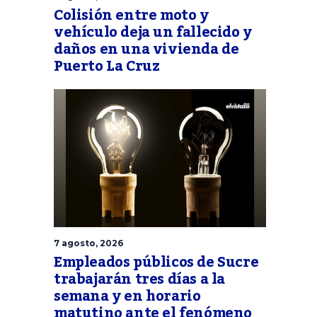
Colisión entre moto y
vehículo deja un fallecido y
daños en una vivienda de
Puerto La Cruz
7 agosto, 2026
Empleados públicos de Sucre
trabajarán tres días a la
semana y en horario
matutino ante el fenómeno