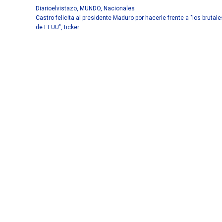
Diarioelvistazo
,
MUNDO
,
Nacionales
Castro felicita al presidente Maduro por hacerle frente a "los brutal
de EEUU"
,
ticker