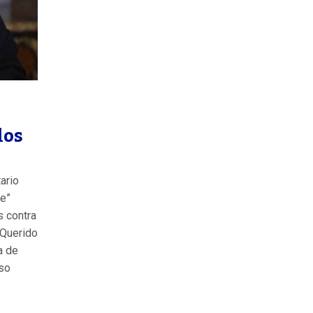
los
ario
te”
s contra
“Querido
a de
rso