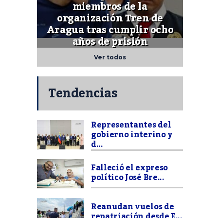
miembros de la
organización Tren de
Aragua tras cumplir ocho
años de prisión
Ver todos
Tendencias
Representantes del
gobierno interino y
d...
Falleció el expreso
político José Bre...
Reanudan vuelos de
repatriación desde E...