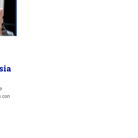
sia
ue
s con