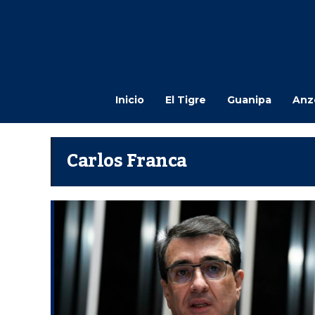
Inicio
El Tigre
Guanipa
Anz
Carlos Franca