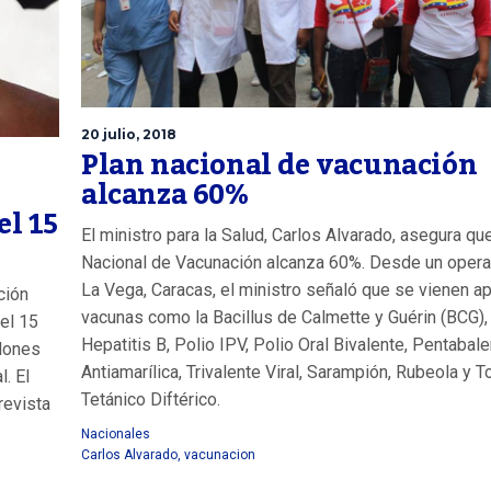
20 julio, 2018
Plan nacional de vacunación
alcanza 60%
el 15
El ministro para la Salud, Carlos Alvarado, asegura qu
Nacional de Vacunación alcanza 60%. Desde un opera
La Vega, Caracas, el ministro señaló que se vienen a
ción
vacunas como la Bacillus de Calmette y Guérin (BCG),
 el 15
Hepatitis B, Polio IPV, Polio Oral Bivalente, Pentabale
llones
Antiamarílica, Trivalente Viral, Sarampión, Rubeola y 
. El
Tetánico Diftérico.
revista
Nacionales
Carlos Alvarado
,
vacunacion