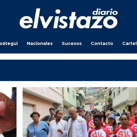
oátegui
Nacionales
Sucesos
Contacto
Carte