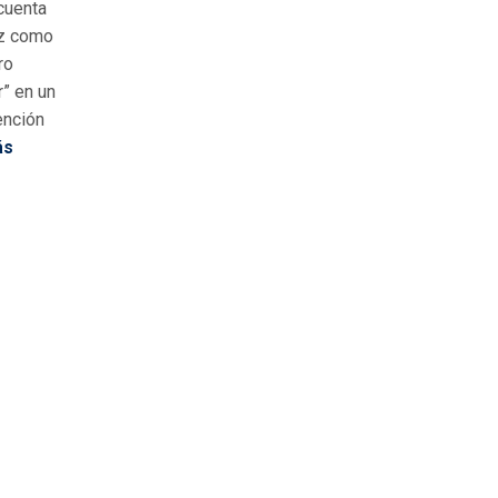
cuenta
ez como
ro
r” en un
ención
ás