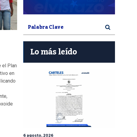
Lo más leído
e el Plan
tivo en
plicando
nte,
Toxoide
6 agosto, 2026