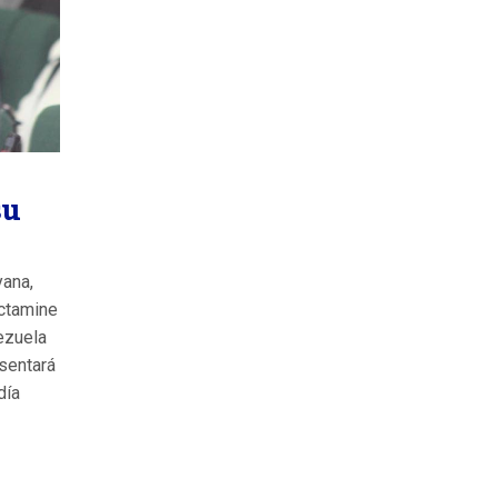
su
yana,
ictamine
nezuela
sentará
día