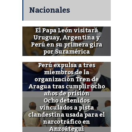
Nacionales
El Papa León visitará
Uruguay, Argentina y
Perú en su primera gira
por Suramérica
Perú expulsa a tres
miembros de la
organización Tren de
Aragua tras cumplir ocho
años de prisión
Ocho detenidos
vinculados a pista
clandestina usada para el
narcotráfico en
Anzoátegui