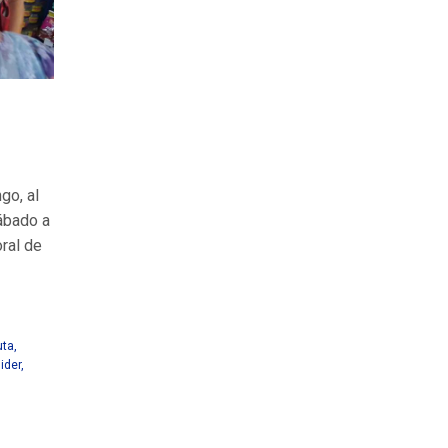
go, al
ábado a
ral de
uta
,
lider
,