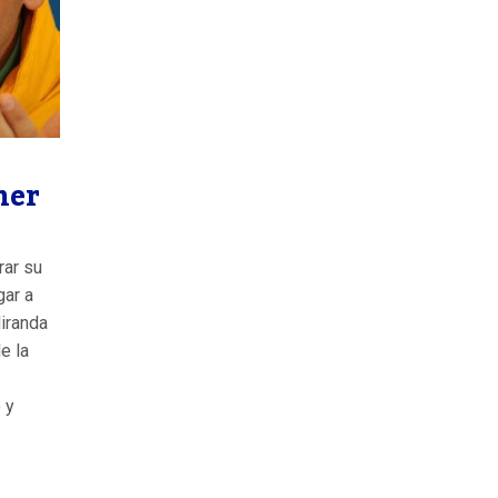
ner
rar su
gar a
iranda
e la
 y