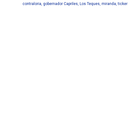
contraloria
,
gobernador Capriles
,
Los Teques
,
miranda
,
ticker