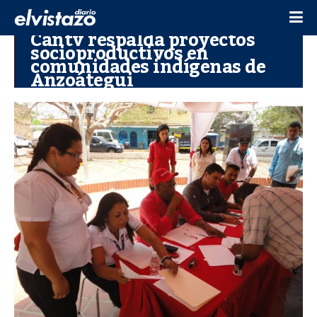
Cantv respalda proyectos
socioproductivos en
comunidades indígenas de
Anzoátegui