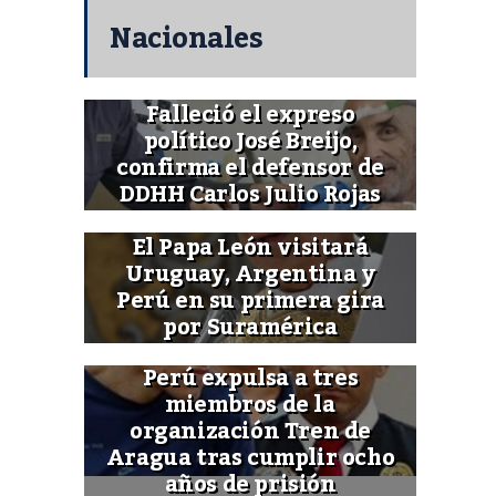
Nacionales
Falleció el expreso
político José Breijo,
confirma el defensor de
DDHH Carlos Julio Rojas
El Papa León visitará
Uruguay, Argentina y
Perú en su primera gira
por Suramérica
Perú expulsa a tres
miembros de la
organización Tren de
Aragua tras cumplir ocho
años de prisión