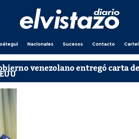
oátegui
Nacionales
Sucesos
Contacto
Carte
obierno venezolano entregó carta d
EEUU