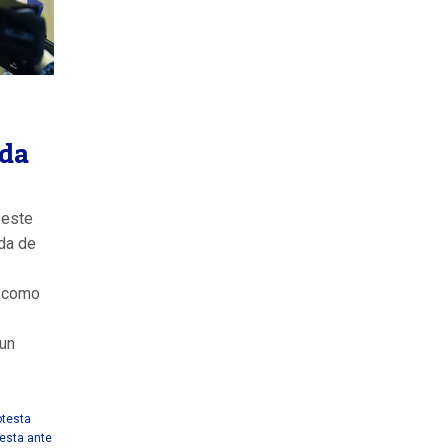
ada
 este
ada de
a como
 un
otesta
esta ante