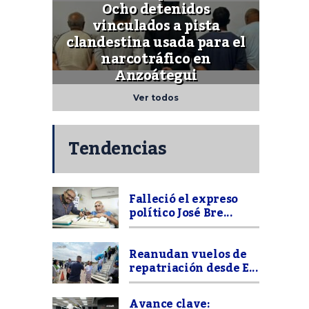
Ocho detenidos
vinculados a pista
clandestina usada para el
narcotráfico en
Anzoátegui
Ver todos
Tendencias
Falleció el expreso
político José Bre...
Reanudan vuelos de
repatriación desde E...
Avance clave: