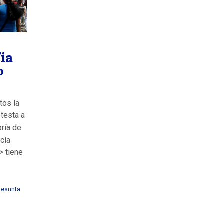
ia
o
tos la
otesta a
oría de
cía
> tiene
presunta