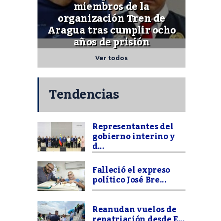
miembros de la
organización Tren de
Aragua tras cumplir ocho
años de prisión
Ver todos
Tendencias
Representantes del
gobierno interino y
d...
Falleció el expreso
político José Bre...
Reanudan vuelos de
repatriación desde E...