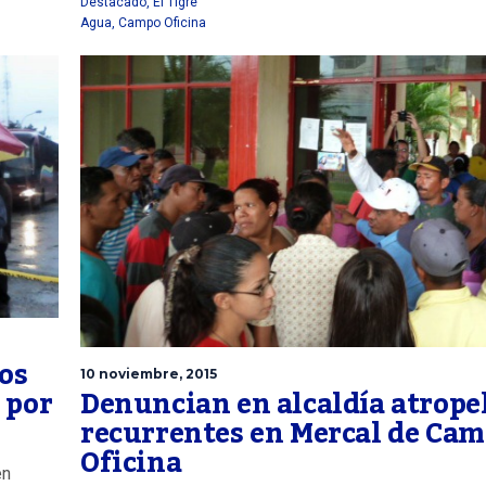
Destacado
,
El Tigre
Agua
,
Campo Oficina
nos
10 noviembre, 2015
Denuncian en alcaldía atrope
 por
recurrentes en Mercal de Ca
Oficina
en