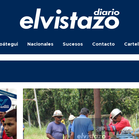
oátegui
Nacionales
Sucesos
Contacto
Carte