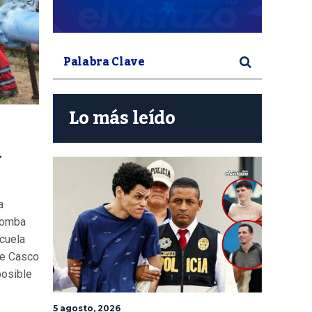
Lo más leído
y
a
bomba
scuela
de Casco
posible
5 agosto, 2026